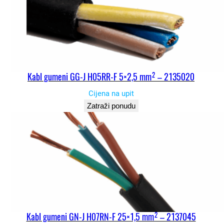
Kabl gumeni GG-J H05RR-F 5×2,5 mm² – 2135020
Cijena na upit
Zatraži ponudu
Kabl gumeni GN-J H07RN-F 25×1,5 mm² – 2137045