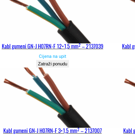
Kabl gumeni GN-J H07RN-F 12×1,5 mm² – 2137039
Kabl 
Cijena na upit
Zatraži ponudu
Kabl gumeni GN-J H07RN-F 3×1,5 mm² – 2137007
Kabl 