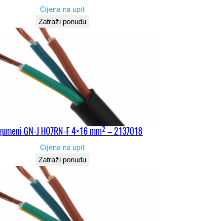
Cijena na upit
Zatraži ponudu
 gumeni GN-J H07RN-F 4×16 mm² – 2137018
Cijena na upit
Zatraži ponudu