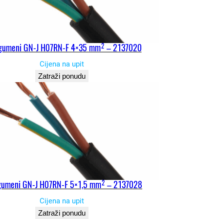
 gumeni GN-J H07RN-F 4×35 mm² – 2137020
Cijena na upit
Zatraži ponudu
gumeni GN-J H07RN-F 5×1,5 mm² – 2137028
Cijena na upit
Zatraži ponudu