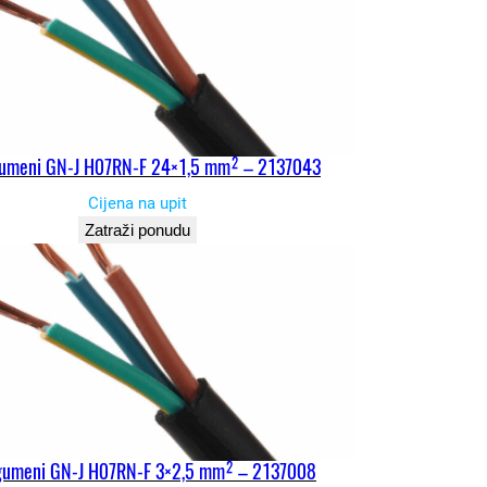
gumeni GN-J H07RN-F 24×1,5 mm² – 2137043
Cijena na upit
Zatraži ponudu
gumeni GN-J H07RN-F 3×2,5 mm² – 2137008