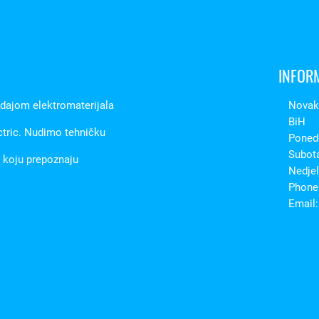
INFOR
odajom elektromaterijala
Novaka
BiH
ctric. Nudimo tehničku
Ponede
Subot
t koju prepoznaju
Nedjel
Phone:
Email: