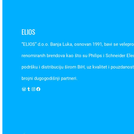
ELIOS
“ELIOS” d.o.o. Banja Luka, osnovan 1991, bavi se velepr
renomiranih brendova kao što su Philips i Schneider Ele
podršku i distribuciju širom BiH, uz kvalitet i pouzdanos
brojni dugogodišnji partneri.
WordPress
Tumblr
Instagram
Facebook