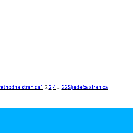
rethodna stranica
1
2
3
4
…
32
Sljedeća stranica