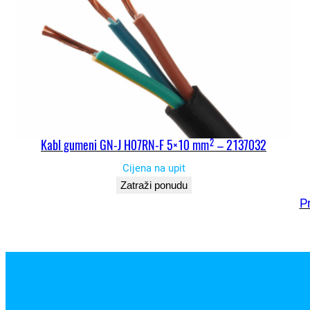
Kabl gumeni GN-J H07RN-F 5×10 mm² – 2137032
Cijena na upit
Zatraži ponudu
P