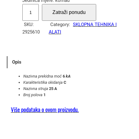
Jedinica mjere: komad
A
Zatraži ponudu
u
t
SKU:
Category:
SKLOPNA TEHNIKA I
o
2925610
ALATI
m
a
t
s
Opis
k
i
Nazivna prekidna moć
6
kA
o
Karakteristika okidanja
C
Nazivna struja
25
A
s
Broj polova
1
i
g
Više podataka o ovom proizvodu.
u
r
a
č