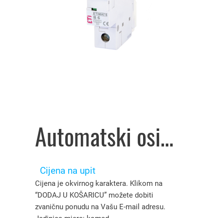
Automatski osigurač ETIMAT P6 25A C 1p 6kA art.1900032, ETI – 2925610
Cijena na upit
Cijena je okvirnog karaktera. Klikom na
“DODAJ U KOŠARICU” možete dobiti
zvaničnu ponudu na Vašu E-mail adresu.