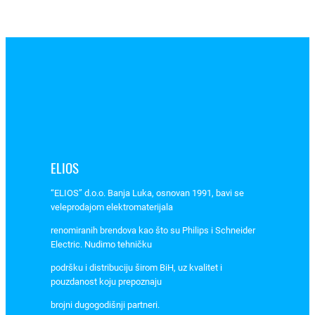
E
T
I
M
A
T
P
6
2
5
ELIOS
A
C
“ELIOS” d.o.o. Banja Luka, osnovan 1991, bavi se
1
veleprodajom elektromaterijala
p
renomiranih brendova kao što su Philips i Schneider
6
Electric. Nudimo tehničku
k
podršku i distribuciju širom BiH, uz kvalitet i
A
pouzdanost koju prepoznaju
a
brojni dugogodišnji partneri.
r