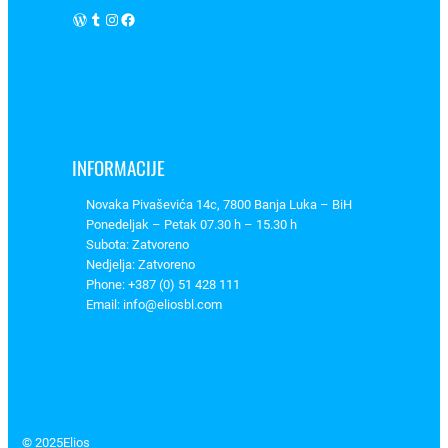
t
WordPress
Tumblr
Instagram
Facebook
.
1
9
0
0
0
INFORMACIJE
3
Novaka Pivaševića 14c, 7800 Banja Luka – BiH
2
Ponedeljak – Petak 07.30 h – 15.30 h
,
Subota: Zatvoreno
E
Nedjelja: Zatvoreno
T
Phone: +387 (0) 51 428 111
I
Email: info@eliosbl.com
–
2
9
2
5
© 2025
Elios