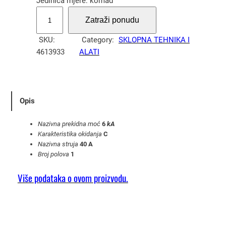
Jedinica mjere: komad
A
Zatraži ponudu
u
t
SKU:
Category:
SKLOPNA TEHNIKA I
o
4613933
ALATI
m
a
t
s
Opis
k
i
Nazivna prekidna moć
6
kA
p
Karakteristika okidanja
C
Nazivna struja
40 A
r
Broj polova
1
e
k
Više podataka o ovom proizvodu.
i
d
a
č