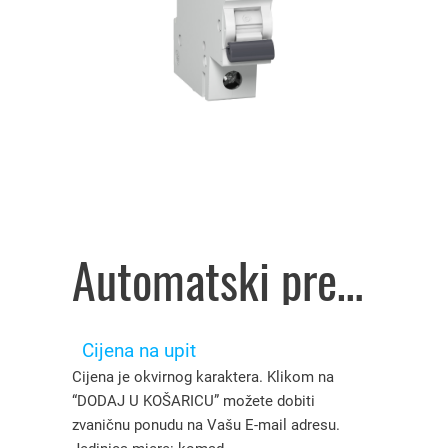
Automatski prekidač ACTI9 K60N 1P 40A C 6kA A9K02140, Schneider Electric – 4613933
Cijena na upit
Cijena je okvirnog karaktera. Klikom na
“DODAJ U KOŠARICU” možete dobiti
zvaničnu ponudu na Vašu E-mail adresu.