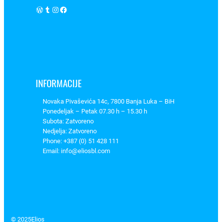
9
WordPress
Tumblr
Instagram
Facebook
K
0
2
1
4
0
INFORMACIJE
,
Novaka Pivaševića 14c, 7800 Banja Luka – BiH
S
Ponedeljak – Petak 07.30 h – 15.30 h
c
Subota: Zatvoreno
h
Nedjelja: Zatvoreno
n
Phone: +387 (0) 51 428 111
e
Email: info@eliosbl.com
i
d
e
r
E
© 2025
Elios