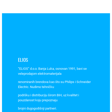
A
C
T
I
9
K
6
0
N
1
ELIOS
P
4
“ELIOS” d.o.o. Banja Luka, osnovan 1991, bavi se
0
veleprodajom elektromaterijala
A
renomiranih brendova kao što su Philips i Schneider
C
Electric. Nudimo tehničku
6
podršku i distribuciju širom BiH, uz kvalitet i
k
pouzdanost koju prepoznaju
A
brojni dugogodišnji partneri.
A