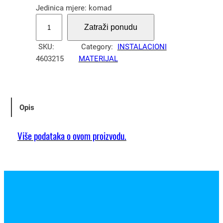
Jedinica mjere: komad
P
Zatraži ponudu
r
e
SKU:
Category:
INSTALACIONI
k
4603215
MATERIJAL
i
d
a
č
Opis
k
r
Više podataka o ovom proizvodu.
i
ž
n
i
2
M
b
i