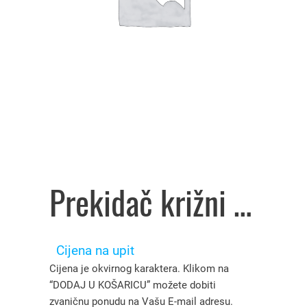
Prekidač križni 2M bijeli Unica NU320518, Schneider Electric – 4603215
Cijena na upit
Cijena je okvirnog karaktera. Klikom na
“DODAJ U KOŠARICU” možete dobiti
zvaničnu ponudu na Vašu E-mail adresu.