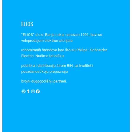
j
e
l
ELIOS
i
“ELIOS” d.o.o. Banja Luka, osnovan 1991, bavi se
U
veleprodajom elektromaterijala
n
i
renomiranih brendova kao što su Philips i Schneider
c
Electric. Nudimo tehničku
a
podršku i distribuciju širom BiH, uz kvalitet i
N
pouzdanost koju prepoznaju
U
brojni dugogodišnji partneri.
3
WordPress
Tumblr
Instagram
Facebook
2
0
5
1
8
,