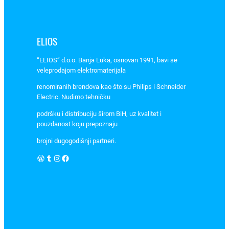
o
n
t
ELIOS
a
“ELIOS” d.o.o. Banja Luka, osnovan 1991, bavi se
l
veleprodajom elektromaterijala
n
i
renomiranih brendova kao što su Philips i Schneider
,
Electric. Nudimo tehničku
b
podršku i distribuciju širom BiH, uz kvalitet i
i
pouzdanost koju prepoznaju
j
brojni dugogodišnji partneri.
e
WordPress
Tumblr
Instagram
Facebook
l
i
,
E
P
H