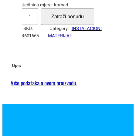
Jedinica mjere: komad
O
Zatraži ponudu
k
v
SKU:
Category:
INSTALACIONI
i
4601665
MATERIJAL
r
A
s
f
Opis
o
r
Više podataka o ovom proizvodu.
a
I
V
h
o
r
i
z