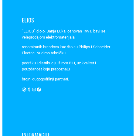
1
1
ELIOS
A
Ø
“ELIOS” d.o.o. Banja Luka, osnovan 1991, bavi se
1
veleprodajom elektromaterijala
0
renomiranih brendova kao što su Philips i Schneider
0
Electric. Nudimo tehničku
m
podršku i distribuciju širom BiH, uz kvalitet i
m
pouzdanost koju prepoznaju
R
brojni dugogodišnji partneri.
f
z
WordPress
Tumblr
Instagram
Facebook
a
o
k
r
u
g
INFORMACIJE