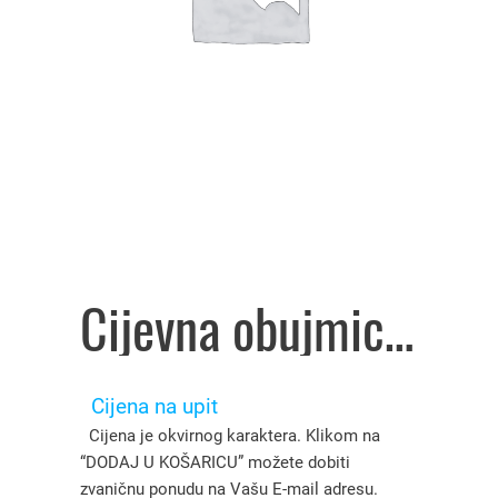
Cijevna obujmica KON 11A Ø100 mm Rf za okrugli vod 700304, Hermi – 3909162
Cijena na upit
Cijena je okvirnog karaktera. Klikom na
“DODAJ U KOŠARICU” možete dobiti
zvaničnu ponudu na Vašu E-mail adresu.