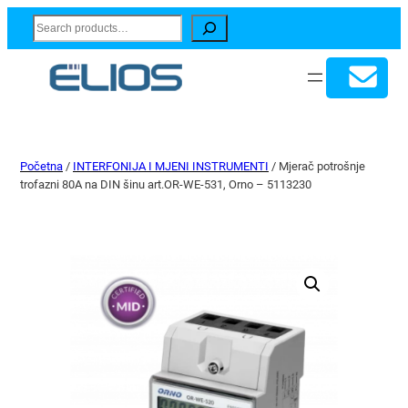
Search
Početna
/
INTERFONIJA I MJENI INSTRUMENTI
/ Mjerač potrošnje
trofazni 80A na DIN šinu art.OR-WE-531, Orno – 5113230