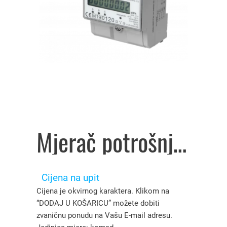
Mjerač potrošnje trofazni 80A na DIN šinu art.OR-WE-531, Orno – 5113230
Cijena na upit
Cijena je okvirnog karaktera. Klikom na
“DODAJ U KOŠARICU” možete dobiti
zvaničnu ponudu na Vašu E-mail adresu.