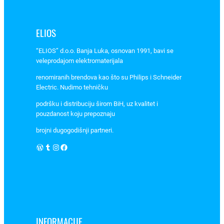
f
a
z
ELIOS
n
“ELIOS” d.o.o. Banja Luka, osnovan 1991, bavi se
i
veleprodajom elektromaterijala
8
0
renomiranih brendova kao što su Philips i Schneider
A
Electric. Nudimo tehničku
n
podršku i distribuciju širom BiH, uz kvalitet i
a
pouzdanost koju prepoznaju
D
brojni dugogodišnji partneri.
I
WordPress
Tumblr
Instagram
Facebook
N
š
i
n
u
a
r
INFORMACIJE