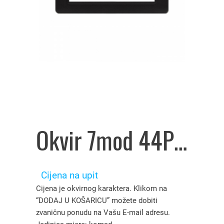
Okvir 7mod 44PY07GTK TEKLA, Ave – 3126904
Cijena na upit
Cijena je okvirnog karaktera. Klikom na
“DODAJ U KOŠARICU” možete dobiti
zvaničnu ponudu na Vašu E-mail adresu.