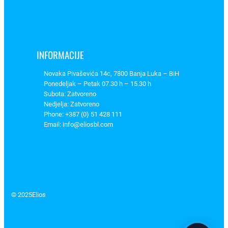
l
i
č
i
INFORMACIJE
n
a
Novaka Pivaševića 14c, 7800 Banja Luka – BiH
Ponedeljak – Petak 07.30 h – 15.30 h
Subota: Zatvoreno
Nedjelja: Zatvoreno
Phone: +387 (0) 51 428 111
Email: info@eliosbl.com
© 2025
Elios