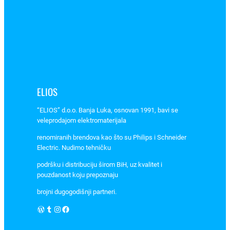
T
E
K
L
A
,
A
ELIOS
v
e
“ELIOS” d.o.o. Banja Luka, osnovan 1991, bavi se
–
veleprodajom elektromaterijala
3
renomiranih brendova kao što su Philips i Schneider
1
Electric. Nudimo tehničku
2
6
podršku i distribuciju širom BiH, uz kvalitet i
pouzdanost koju prepoznaju
9
0
brojni dugogodišnji partneri.
4
WordPress
Tumblr
Instagram
Facebook
k
o