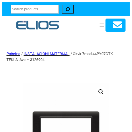
Search
Početna
/
INSTALACIONI MATERIJAL
/ Okvir 7mod 44PY07GTK
TEKLA, Ave – 3126904