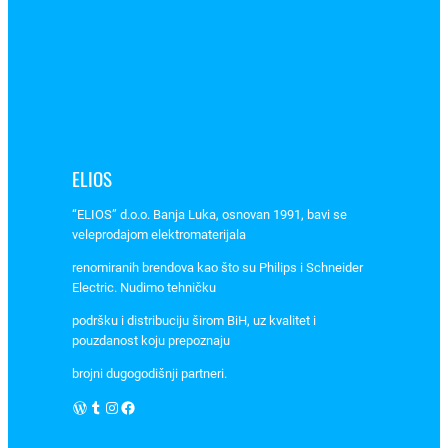
i
g
e
a
b
i
j
ELIOS
e
l
“ELIOS” d.o.o. Banja Luka, osnovan 1991, bavi se
i
veleprodajom elektromaterijala
2
renomiranih brendova kao što su Philips i Schneider
4
Electric. Nudimo tehničku
9
0
podršku i distribuciju širom BiH, uz kvalitet i
pouzdanost koju prepoznaju
5
,
brojni dugogodišnji partneri.
E
WordPress
Tumblr
Instagram
Facebook
M
–