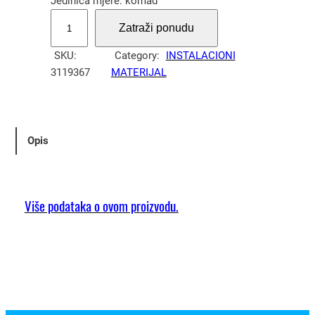
Jedinica mjere: komad
O
Zatraži ponudu
k
v
SKU:
Category:
INSTALACIONI
i
3119367
MATERIJAL
r
I
V
h
Opis
o
r
i
z
Više podataka o ovom proizvodu.
o
n
t
a
l
n