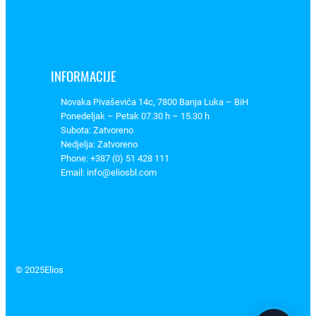
3
1
1
9
INFORMACIJE
3
6
Novaka Pivaševića 14c, 7800 Banja Luka – BiH
7
Ponedeljak – Petak 07.30 h – 15.30 h
k
Subota: Zatvoreno
Nedjelja: Zatvoreno
o
Phone: +387 (0) 51 428 111
l
Email: info@eliosbl.com
i
č
i
n
a
© 2025
Elios