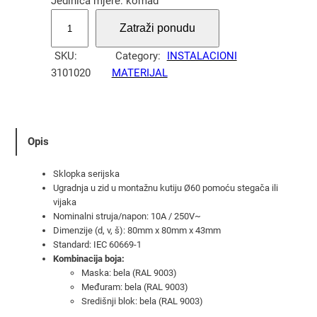
Jedinica mjere: komad
P
Zatraži ponudu
r
e
SKU:
Category:
INSTALACIONI
k
3101020
MATERIJAL
i
d
a
č
Opis
s
e
Sklopka serijska
r
Ugradnja u zid u montažnu kutiju Ø60 pomoću stegača ili
vijaka
i
Nominalni struja/napon: 10A / 250V~
j
Dimenzije (d, v, š): 80mm x 80mm x 43mm
s
Standard: IEC 60669-1
k
Kombinacija boja:
i
Maska: bela (RAL 9003)
Međuram: bela (RAL 9003)
P
Središnji blok: bela (RAL 9003)
/