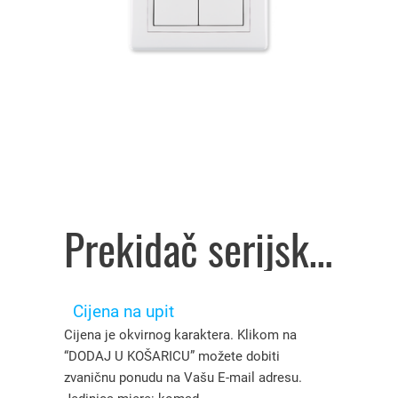
Prekidač serijski P/Ž prestige art.606.000, Aling Conel – 3101020
Cijena na upit
Cijena je okvirnog karaktera. Klikom na
“DODAJ U KOŠARICU” možete dobiti
zvaničnu ponudu na Vašu E-mail adresu.