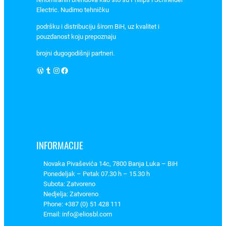
0
Electric. Nudimo tehničku
,
podršku i distribuciju širom BiH, uz kvalitet i
A
pouzdanost koju prepoznaju
l
brojni dugogodišnji partneri.
i
n
WordPress
Tumblr
Instagram
Facebook
g
C
o
n
e
l
INFORMACIJE
–
Novaka Pivaševića 14c, 7800 Banja Luka – BiH
3
Ponedeljak – Petak 07.30 h – 15.30 h
1
Subota: Zatvoreno
0
Nedjelja: Zatvoreno
1
Phone: +387 (0) 51 428 111
0
Email: info@eliosbl.com