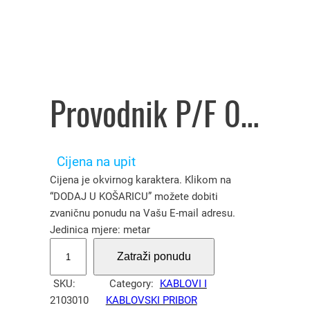
Provodnik P/F 0,75 mm² crni – 2103010
Cijena na upit
Cijena je okvirnog karaktera. Klikom na
“DODAJ U KOŠARICU” možete dobiti
zvaničnu ponudu na Vašu E-mail adresu.
Jedinica mjere: metar
P
Zatraži ponudu
r
o
SKU:
Category:
KABLOVI I
v
2103010
KABLOVSKI PRIBOR