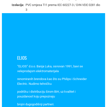
–
Izolacija:
PVC smjesa TI1 prema IEC 60227-3 / DIN VDE 0281 dio
2
3
1
0
3
0
1
0
k
o
ELIOS
l
i
“ELIOS” d.o.o. Banja Luka, osnovan 1991, bavi se
č
veleprodajom elektromaterijala
i
renomiranih brendova kao što su Philips i Schneider
n
Electric. Nudimo tehničku
a
podršku i distribuciju širom BiH, uz kvalitet i
pouzdanost koju prepoznaju
brojni dugogodišnji partneri.