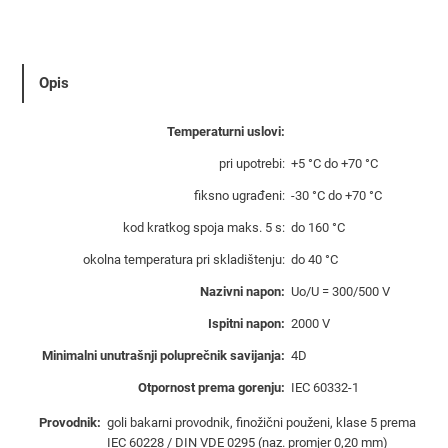
o
d
n
i
Opis
k
P
Temperaturni uslovi:
/
pri upotrebi:
+5 °C do +70 °C
F
0
fiksno ugrađeni:
-30 °C do +70 °C
,
kod kratkog spoja maks. 5 s:
do 160 °C
7
okolna temperatura pri skladištenju:
do 40 °C
5
m
Nazivni napon:
Uο/U = 300/500 V
m
Ispitni napon:
2000 V
²
Minimalni unutrašnji poluprečnik savijanja:
4D
c
r
Otpornost prema gorenju:
IEC 60332-1
n
Provodnik:
goli bakarni provodnik, finožični použeni, klase 5 prema
i
IEC 60228 / DIN VDE 0295 (naz. promjer 0,20 mm)