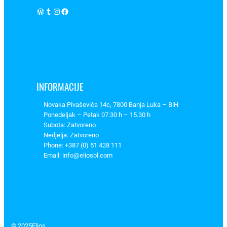
WordPress
Tumblr
Instagram
Facebook
INFORMACIJE
Novaka Pivaševića 14c, 7800 Banja Luka – BiH
Ponedeljak – Petak 07.30 h – 15.30 h
Subota: Zatvoreno
Nedjelja: Zatvoreno
Phone: +387 (0) 51 428 111
Email: info@eliosbl.com
© 2025
Elios