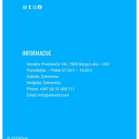
WordPress
Tumblr
Instagram
Facebook
INFORMACIJE
Novaka Pivaševića 14c, 7800 Banja Luka – BiH
Ponedeljak – Petak 07.30 h – 15.30 h
Subota: Zatvoreno
Nedjelja: Zatvoreno
Phone: +387 (0) 51 428 111
Email: info@eliosbl.com
© 2025
Elios