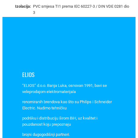
–
Izolacija:
PVC smjesa TI1 prema IEC 60227-3 / DIN VDE 0281 dio
2
3
1
0
3
0
9
2
k
o
ELIOS
l
i
“ELIOS” d.o.o. Banja Luka, osnovan 1991, bavi se
č
veleprodajom elektromaterijala
i
renomiranih brendova kao što su Philips i Schneider
n
Electric. Nudimo tehničku
a
podršku i distribuciju širom BiH, uz kvalitet i
pouzdanost koju prepoznaju
brojni dugogodišnji partneri.