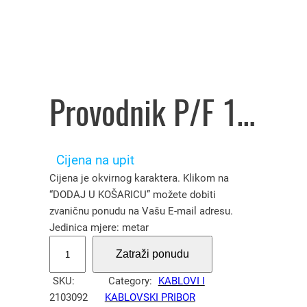
Provodnik P/F 16 mm² crveni – 2103092
Cijena na upit
Cijena je okvirnog karaktera. Klikom na
“DODAJ U KOŠARICU” možete dobiti
zvaničnu ponudu na Vašu E-mail adresu.
Jedinica mjere: metar
P
Zatraži ponudu
r
o
SKU:
Category:
KABLOVI I
v
2103092
KABLOVSKI PRIBOR