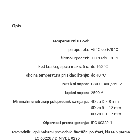
o
d
n
i
Opis
k
P
Temperaturni uslovi:
/
pri upotrebi:
+5 °C do +70 °C
F
fiksno ugrađeni:
-30 °C do +70 °C
1
kod kratkog spoja maks. 5 s:
do 160 °C
6
okolna temperatura pri skladištenju:
do 40 °C
m
m
Nazivni napon:
Uο/U = 450/750 V
²
Ispitni napon:
2500 V
c
Minimalni unutrašnji poluprečnik savijanja:
4D za D < 8 mm
r
5D za 8 – 12 mm
v
6D za D > 12 mm
e
Otpornost prema gorenju:
IEC 60332-1
n
Provodnik:
goli bakarni provodnik, finožični použeni, klase 5 prema
i
IEC 60228 / DIN VDE 0295