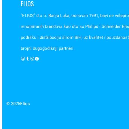
ELIOS
“ELIOS” d.o.o. Banja Luka, osnovan 1991, bavi se velepr
renomiranih brendova kao što su Philips i Schneider Ele
podršku i distribuciju širom BiH, uz kvalitet i pouzdanos
brojni dugogodišnji partneri.
WordPress
Tumblr
Instagram
Facebook
© 2025
Elios