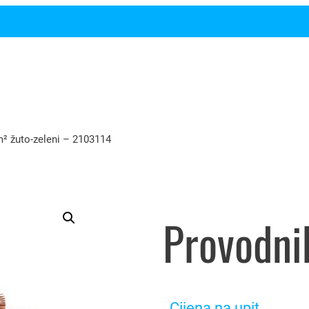
² žuto-zeleni – 2103114
Cijena na upit