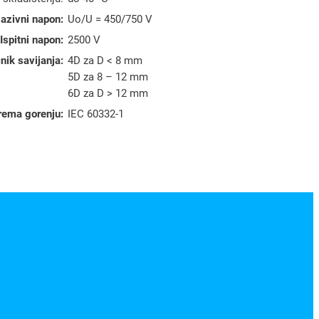
azivni napon:
Uο/U = 450/750 V
Ispitni napon:
2500 V
nik savijanja:
4D za D < 8 mm
5D za 8 – 12 mm
6D za D > 12 mm
rema gorenju:
IEC 60332-1