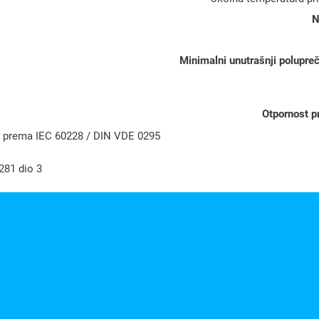
5
N
m
m
Minimalni unutrašnji polupreč
²
ž
Otpornost p
u
e 5 prema IEC 60228 / DIN VDE 0295
t
o
281 dio 3
-
z
e
l
e
n
i
–