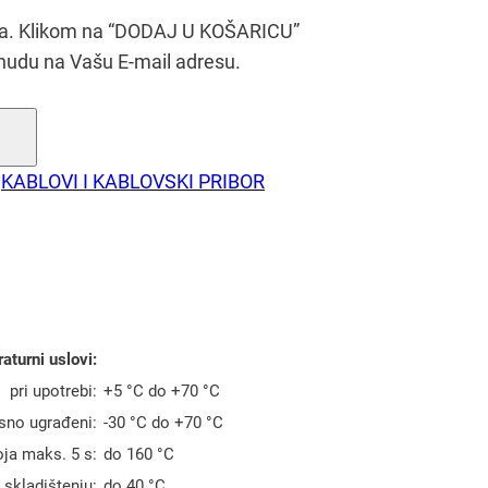
era. Klikom na “DODAJ U KOŠARICU”
nudu na Vašu E-mail adresu.
KABLOVI I KABLOVSKI PRIBOR
aturni uslovi:
pri upotrebi:
+5 °C do +70 °C
ksno ugrađeni:
-30 °C do +70 °C
ja maks. 5 s:
do 160 °C
 skladištenju:
do 40 °C