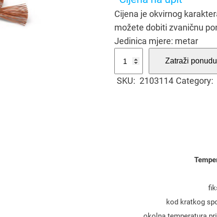
Cijena je okvirnog karakt
možete dobiti zvaničnu po
Jedinica mjere: metar
P
Zatraži ponudu
r
SKU:
2103114
Category:
o
v
o
d
n
i
Temper
k
P
fi
/
kod kratkog spo
F
3
okolna temperatura pri