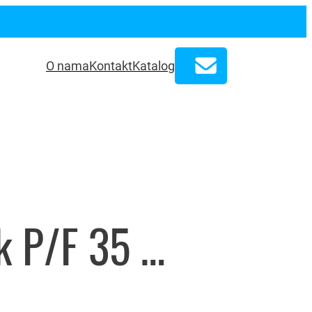
O nama
Kontakt
Katalog
Provodnik P/F 35 mm² žuto-zeleni – 2103114