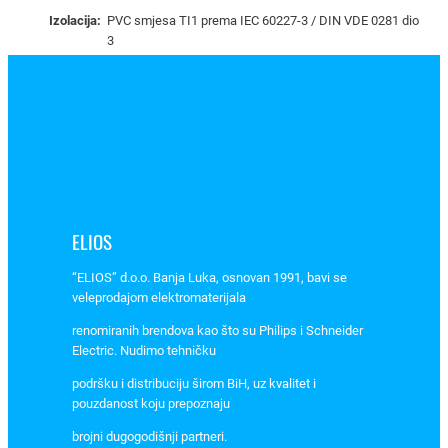
1
Izolacija:
PVC smjesa TI1 prema IEC 60227-3 / DIN VDE 0281 dio
0
3
3
1
3
0
k
o
l
i
ELIOS
č
i
“ELIOS” d.o.o. Banja Luka, osnovan 1991, bavi se
n
veleprodajom elektromaterijala
a
renomiranih brendova kao što su Philips i Schneider
Electric. Nudimo tehničku
podršku i distribuciju širom BiH, uz kvalitet i
pouzdanost koju prepoznaju
brojni dugogodišnji partneri.