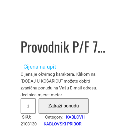
Provodnik P/F 70 mm² crni – 2103130
Cijena na upit
Cijena je okvirnog karaktera. Klikom na
“DODAJ U KOŠARICU” možete dobiti
zvaničnu ponudu na Vašu E-mail adresu.
Jedinica mjere: metar
P
Zatraži ponudu
r
o
SKU:
Category:
KABLOVI I
v
2103130
KABLOVSKI PRIBOR