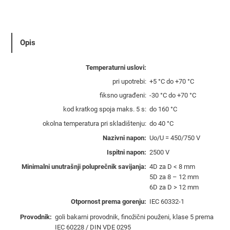
o
d
n
i
Opis
k
P
Temperaturni uslovi:
/
pri upotrebi:
+5 °C do +70 °C
F
fiksno ugrađeni:
-30 °C do +70 °C
7
kod kratkog spoja maks. 5 s:
do 160 °C
0
okolna temperatura pri skladištenju:
do 40 °C
m
m
Nazivni napon:
Uο/U = 450/750 V
²
Ispitni napon:
2500 V
c
Minimalni unutrašnji poluprečnik savijanja:
4D za D < 8 mm
r
5D za 8 – 12 mm
n
6D za D > 12 mm
i
Otpornost prema gorenju:
IEC 60332-1
–
Provodnik:
goli bakarni provodnik, finožični použeni, klase 5 prema
2
IEC 60228 / DIN VDE 0295