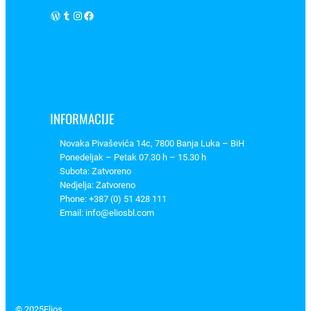
WordPress
Tumblr
Instagram
Facebook
INFORMACIJE
Novaka Pivaševića 14c, 7800 Banja Luka – BiH
Ponedeljak – Petak 07.30 h – 15.30 h
Subota: Zatvoreno
Nedjelja: Zatvoreno
Phone: +387 (0) 51 428 111
Email: info@eliosbl.com
© 2025
Elios