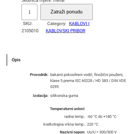
Jedinica mjere: metar
P
Zatraži ponudu
r
o
SKU:
Category:
KABLOVI I
v
2105010
KABLOVSKI PRIBOR
o
d
n
i
Opis
k
S
Provodnik:
bakarni pokositreni vodič, finožični použeni,
/
klase 5 prema IEC 60228 / HD 383 / DIN VDE
F
0295
0
Izolacija:
silikonska guma
,
7
Temperaturni uslovi:
5
radna temp.:
-60 °C do +180 °C
m
kratkotrajna vršna temp.:
220 °C
m
Nazivni napon:
Uο/U = 300/500 V