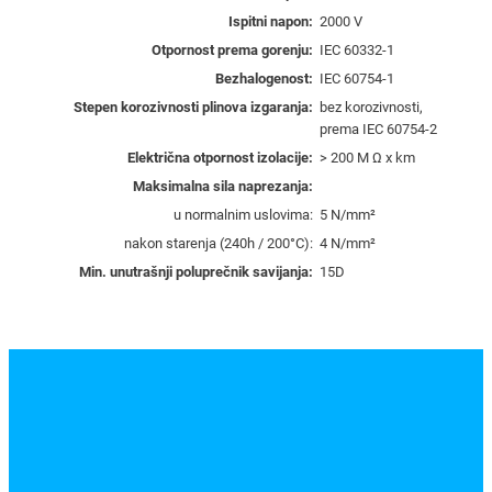
²
Ispitni napon:
2000 V
c
Otpornost prema gorenju:
IEC 60332-1
r
Bezhalogenost:
IEC 60754-1
n
Stepen korozivnosti plinova izgaranja:
bez korozivnosti,
a
prema IEC 60754-2
–
Električna otpornost izolacije:
> 200 M Ω x km
2
Maksimalna sila naprezanja:
1
u normalnim uslovima:
5 N/mm²
0
nakon starenja (240h / 200°C):
4 N/mm²
5
0
Min. unutrašnji poluprečnik savijanja:
15D
1
0
k
o
l
i
č
i