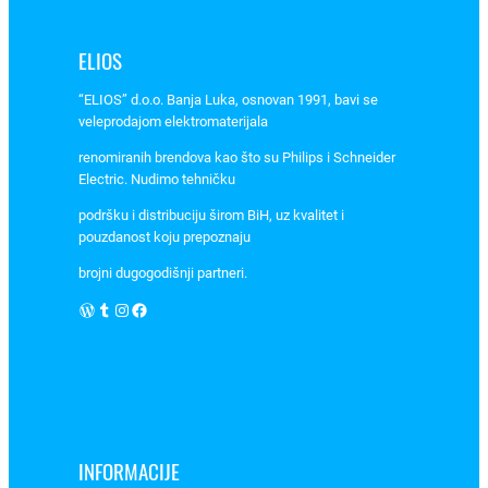
n
a
ELIOS
“ELIOS” d.o.o. Banja Luka, osnovan 1991, bavi se
veleprodajom elektromaterijala
renomiranih brendova kao što su Philips i Schneider
Electric. Nudimo tehničku
podršku i distribuciju širom BiH, uz kvalitet i
pouzdanost koju prepoznaju
brojni dugogodišnji partneri.
WordPress
Tumblr
Instagram
Facebook
INFORMACIJE