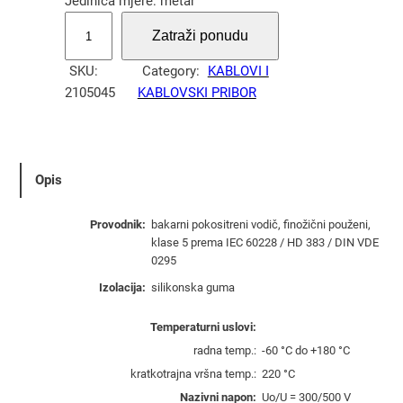
Jedinica mjere: metar
P
Zatraži ponudu
r
o
SKU:
Category:
KABLOVI I
v
2105045
KABLOVSKI PRIBOR
o
d
n
i
Opis
k
S
Provodnik:
bakarni pokositreni vodič, finožični použeni,
/
klase 5 prema IEC 60228 / HD 383 / DIN VDE
F
0295
2
Izolacija:
silikonska guma
,
5
Temperaturni uslovi:
m
radna temp.:
-60 °C do +180 °C
m
kratkotrajna vršna temp.:
220 °C
²
Nazivni napon:
Uο/U = 300/500 V