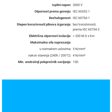
b
Ispitni napon:
2000 V
i
Otpornost prema gorenju:
IEC 60332-1
j
Bezhalogenost:
IEC 60754-1
e
Stepen korozivnosti plinova izgaranja:
bez korozivnosti,
l
prema IEC 60754-2
i
Električna otpornost izolacije:
> 200 M Ω x km
–
Maksimalna sila naprezanja:
2
u normalnim uslovima:
5 N/mm²
1
nakon starenja (240h / 200°C):
4 N/mm²
0
5
Min. unutrašnji poluprečnik savijanja:
15D
0
4
5
k
o
l
i
č