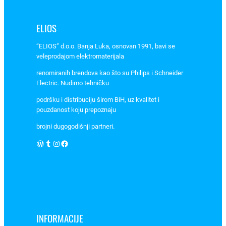
i
n
ELIOS
a
“ELIOS” d.o.o. Banja Luka, osnovan 1991, bavi se
veleprodajom elektromaterijala
renomiranih brendova kao što su Philips i Schneider
Electric. Nudimo tehničku
podršku i distribuciju širom BiH, uz kvalitet i
pouzdanost koju prepoznaju
brojni dugogodišnji partneri.
WordPress
Tumblr
Instagram
Facebook
INFORMACIJE