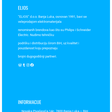
m
ELIOS
a
r
“ELIOS” d.o.o. Banja Luka, osnovan 1991, bavi se
t
veleprodajom elektromaterijala
.
renomiranih brendova kao što su Philips i Schneider
0
Electric. Nudimo tehničku
4
podršku i distribuciju širom BiH, uz kvalitet i
-
pouzdanost koju prepoznaju
0
brojni dugogodišnji partneri.
1
0
WordPress
Tumblr
Instagram
Facebook
1
6
3
1
,
P
INFORMACIJE
o
Novaka Pivaševića 14c, 7800 Banja Luka – BiH