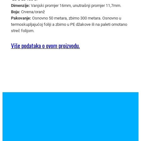
o
Dimenzije:
Vanjski promjer 16mm, unutrašnji promjer 11,7mm.
g
Boja:
Crvena/oranž
e
Pakovanje:
Osnovno 50 metara, zbirno 300 metara. Osnovno u
termoskupljajućoj foliji a zbirno u PE džakove ili na paleti omotano
n
streč folijom.
f
r
Više podataka o ovom proizvodu.
e
e
P
P
1
6
/
Ø
1
1
,
7
m