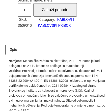
Jedinica mjere: metar
R
Zatraži ponudu
e
b
SKU:
Category:
KABLOVI I
r
3509010
KABLOVSKI PRIBOR
a
s
t
o
Opis
c
r
Namjena:
Mehanička zaštita za električne, PTT i TV instacije kod
i
polaganja na zid i u betonske podloge i u autoindustriji.
Osobine:
Proizvod je izrađen od PP copolymera uz dodatak aditiva i
j
boja propisanih dimenzija i mehaničkih osobina prema normi EN
e
61386-22:2004+A1:2011; EN 61386-1:2008 i elaboratu o ispitivanju sa
v
certifikatom o usklađenosti br. C211-0028/14 izdatog od strane
o
Slovenskog instituta za kakovost in meroslovje (SIQ). Kvalitet
h
proizvoda omogućava lako i brzo uvlačenje provodnika u montaži pod
svim uglovima savijanja i maksimalnu zaštitu od deformacije i
a
mehaničkih oštećenja. Područje temperaturne primjene u montaži: od
l
-20 C do 135 C.