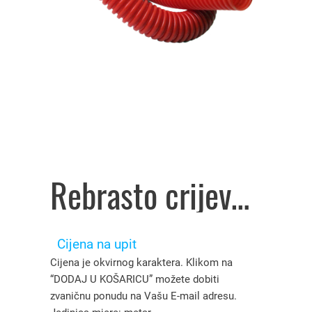
Rebrasto crijevo halogenfree PP16 / Ø11,7mm art.04-01 01631, Poly – 3509010
Cijena na upit
Cijena je okvirnog karaktera. Klikom na
“DODAJ U KOŠARICU” možete dobiti
zvaničnu ponudu na Vašu E-mail adresu.