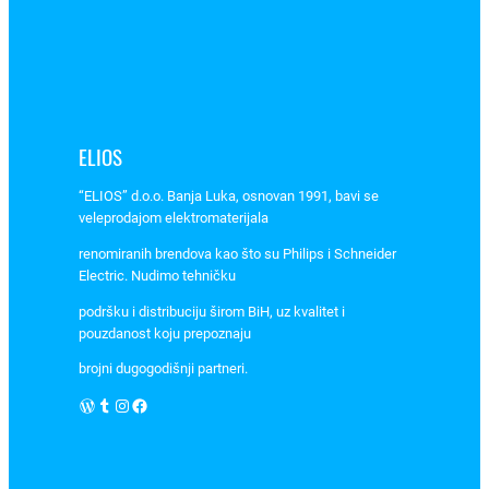
t
C
R
M
-
2
ELIOS
T
a
“ELIOS” d.o.o. Banja Luka, osnovan 1991, bavi se
r
veleprodajom elektromaterijala
t
renomiranih brendova kao što su Philips i Schneider
.
Electric. Nudimo tehničku
2
podršku i distribuciju širom BiH, uz kvalitet i
4
pouzdanost koju prepoznaju
7
brojni dugogodišnji partneri.
0
0
WordPress
Tumblr
Instagram
Facebook
1
3
,