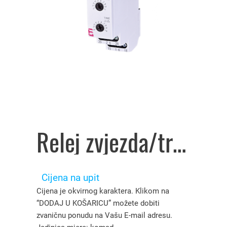
Relej zvjezda/trokut CRM-2T art.2470013, Eti – 4521023
Cijena na upit
Cijena je okvirnog karaktera. Klikom na
“DODAJ U KOŠARICU” možete dobiti
zvaničnu ponudu na Vašu E-mail adresu.