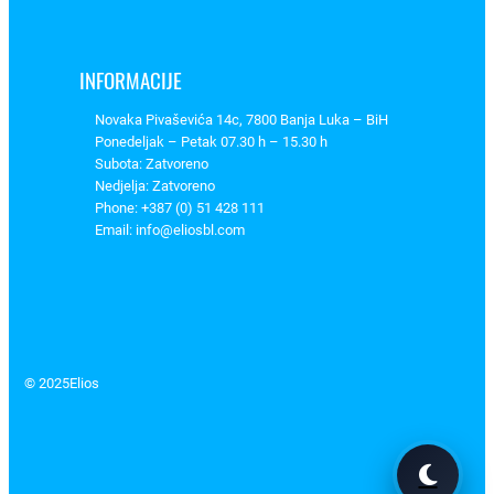
E
t
i
INFORMACIJE
–
Novaka Pivaševića 14c, 7800 Banja Luka – BiH
4
Ponedeljak – Petak 07.30 h – 15.30 h
5
Subota: Zatvoreno
2
Nedjelja: Zatvoreno
1
Phone: +387 (0) 51 428 111
0
Email: info@eliosbl.com
2
3
k
o
l
© 2025
Elios
i
č
i
n