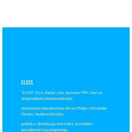
a
s
a
p
o
l
u
g
o
m
2
×
ELIOS
0
“ELIOS” d.o.o. Banja Luka, osnovan 1991, bavi se
,
veleprodajom elektromaterijala
0
8
renomiranih brendova kao što su Philips i Schneider
Electric. Nudimo tehničku
-
2
podršku i distribuciju širom BiH, uz kvalitet i
,
pouzdanost koju prepoznaju