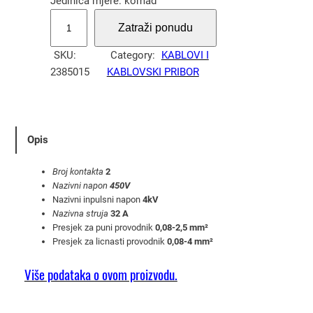
Jedinica mjere: komad
S
Zatraži ponudu
t
e
SKU:
Category:
KABLOVI I
z
2385015
KABLOVSKI PRIBOR
a
l
j
k
Opis
a
b
Broj kontakta
2
e
Nazivni napon
450V
Nazivni inpulsni napon
4kV
z
Nazivna struja
32 A
v
Presjek za puni provodnik
0,08-2,5 mm²
i
Presjek za licnasti provodnik
0,08-4 mm²
j
č
Više podataka o ovom proizvodu.
a
n