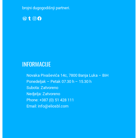
5
brojni dugogodišnji partneri.
/
WordPress
Tumblr
Instagram
Facebook
0
,
0
8
-
4
INFORMACIJE
m
m
Novaka Pivaševića 14c, 7800 Banja Luka – BiH
²
Ponedeljak – Petak 07.30 h – 15.30 h
I
Subota: Zatvoreno
n
Nedjelja: Zatvoreno
Phone: +387 (0) 51 428 111
=
Email: info@eliosbl.com
3
2
A
a