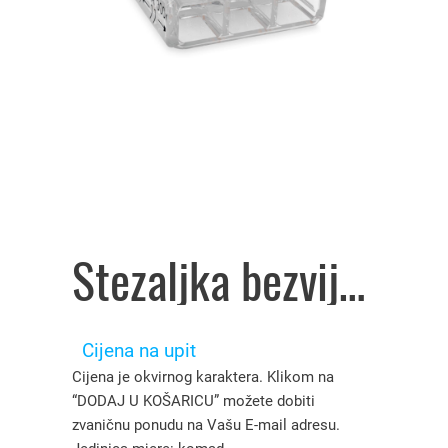
Stezaljka bezvijčana sa polugom 2×0,08-2,5/0,08-4 mm² In=32A art.221-412, Wago – 2385015
Cijena na upit
Cijena je okvirnog karaktera. Klikom na
“DODAJ U KOŠARICU” možete dobiti
zvaničnu ponudu na Vašu E-mail adresu.