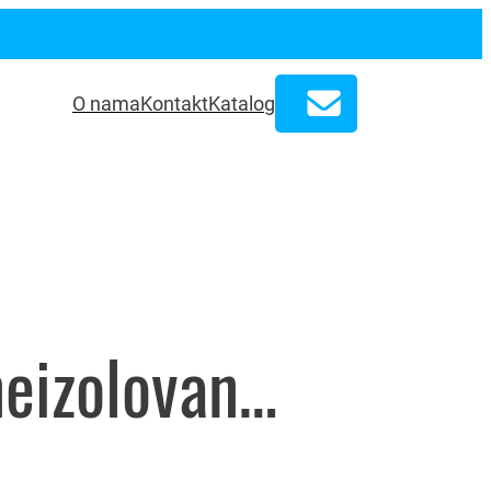
O nama
Kontakt
Katalog
Stopica neizolovana za lemljenje i presovanje GP 10/6 art.D400527, Plamen – 2331155