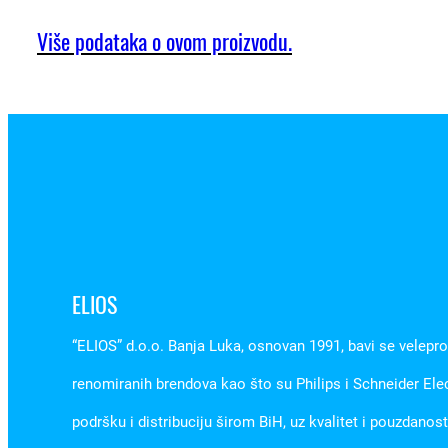
Više podataka o ovom proizvodu.
ELIOS
“ELIOS” d.o.o. Banja Luka, osnovan 1991, bavi se velepr
renomiranih brendova kao što su Philips i Schneider Ele
podršku i distribuciju širom BiH, uz kvalitet i pouzdanos