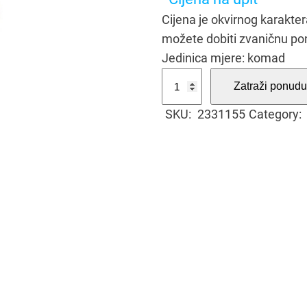
Cijena je okvirnog karakt
možete dobiti zvaničnu po
Jedinica mjere: komad
S
Zatraži ponudu
t
SKU:
2331155
Category:
o
p
i
c
a
n
e
i
z
o
l