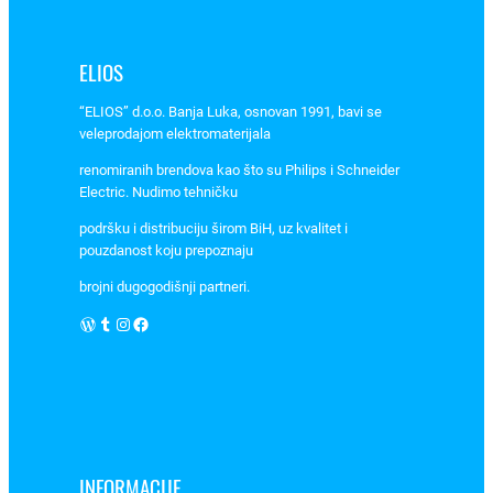
z
a
l
ELIOS
e
“ELIOS” d.o.o. Banja Luka, osnovan 1991, bavi se
m
veleprodajom elektromaterijala
l
j
renomiranih brendova kao što su Philips i Schneider
e
Electric. Nudimo tehničku
n
podršku i distribuciju širom BiH, uz kvalitet i
j
pouzdanost koju prepoznaju
e
brojni dugogodišnji partneri.
i
WordPress
Tumblr
Instagram
Facebook
p
r
e
s
o
v
a
INFORMACIJE