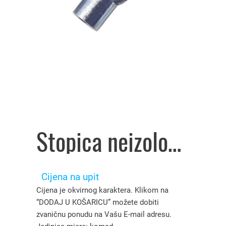
Stopica neizolovana za lemljenje i presovanje GP 95/12 art.D400555, Plamen – 2331445
Cijena na upit
Cijena je okvirnog karaktera. Klikom na
“DODAJ U KOŠARICU” možete dobiti
zvaničnu ponudu na Vašu E-mail adresu.