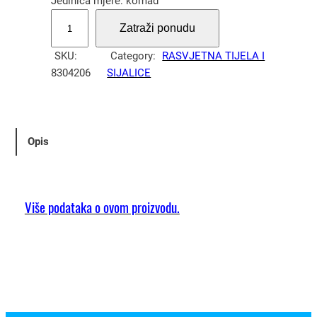
Jedinica mjere: komad
S
Zatraži ponudu
v
j
SKU:
Category:
RASVJETNA TIJELA I
e
8304206
SIJALICE
t
i
l
j
Opis
k
a
h
a
Više podataka o ovom proizvodu.
l
o
g
e
n
a