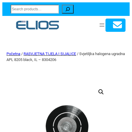
Search
Početna
/
RASVJETNA TIJELA I SIJALICE
/ Svjetiljka halogena ugradna
APL 8205 black, IL – 8304206