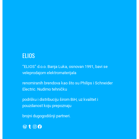
u
g
r
a
d
n
a
ELIOS
A
P
“ELIOS” d.o.o. Banja Luka, osnovan 1991, bavi se
L
veleprodajom elektromaterijala
8
renomiranih brendova kao što su Philips i Schneider
2
Electric. Nudimo tehničku
0
5
podršku i distribuciju širom BiH, uz kvalitet i
pouzdanost koju prepoznaju
b
l
brojni dugogodišnji partneri.
a
WordPress
Tumblr
Instagram
Facebook
c
k