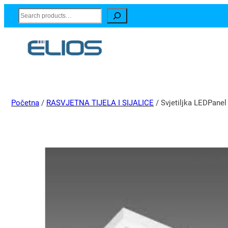
Search
Početna
/
RASVJETNA TIJELA I SIJALICE
/ Svjetiljka LEDPane