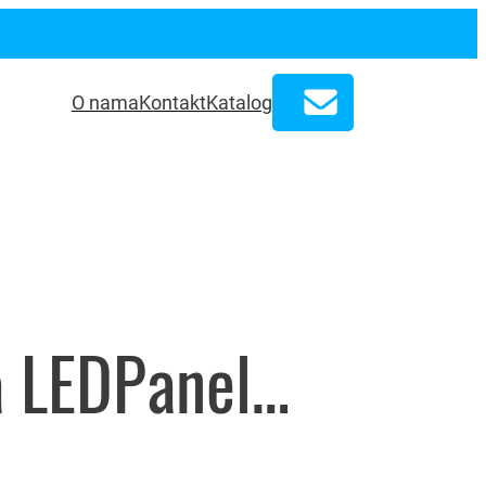
O nama
Kontakt
Katalog
Svjetiljka LEDPanel 830 RODI 25W 3640lm 4000K 150242 00, Disano – 8307424