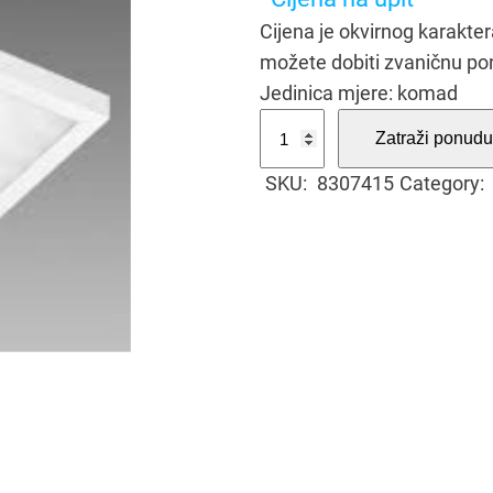
Cijena je okvirnog karakt
možete dobiti zvaničnu po
Jedinica mjere: komad
S
Zatraži ponudu
v
SKU:
8307415
Category:
j
e
t
i
l
j
k
a
L
E
D