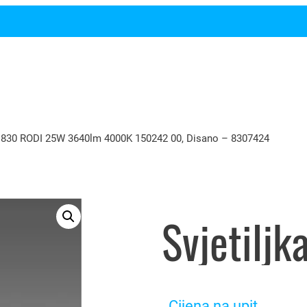
l 830 RODI 25W 3640lm 4000K 150242 00, Disano – 8307424
Cijena na upit