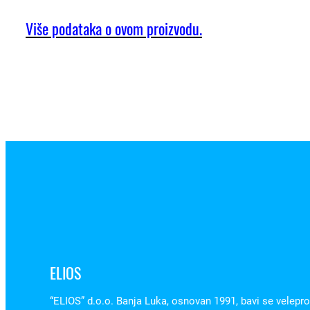
Više podataka o ovom proizvodu.
ELIOS
“ELIOS” d.o.o. Banja Luka, osnovan 1991, bavi se velepr