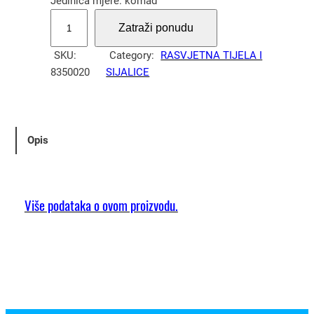
Jedinica mjere: komad
S
Zatraži ponudu
v
j
SKU:
Category:
RASVJETNA TIJELA I
e
8350020
SIJALICE
t
i
l
j
Opis
k
a
s
t
Više podataka o ovom proizvodu.
r
o
p
n
a
E