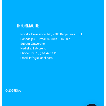
8
3
5
0
INFORMACIJE
0
2
Novaka Pivaševića 14c, 7800 Banja Luka – BiH
0
Ponedeljak – Petak 07.30 h – 15.30 h
k
Subota: Zatvoreno
Nedjelja: Zatvoreno
o
Phone: +387 (0) 51 428 111
l
Email: info@eliosbl.com
i
č
i
n
a
© 2025
Elios