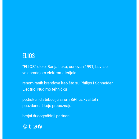
2
7
a
r
t
.
1
ELIOS
8
6
“ELIOS” d.o.o. Banja Luka, osnovan 1991, bavi se
1
veleprodajom elektromaterijala
,
renomiranih brendova kao što su Philips i Schneider
R
Electric. Nudimo tehničku
a
b
podršku i distribuciju širom BiH, uz kvalitet i
pouzdanost koju prepoznaju
a
l
brojni dugogodišnji partneri.
u
WordPress
Tumblr
Instagram
Facebook
x
–