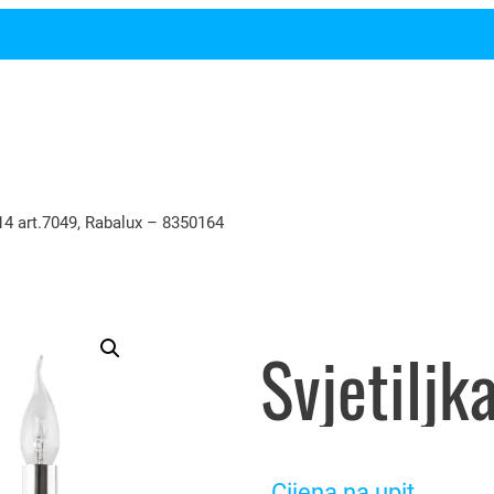
E14 art.7049, Rabalux – 8350164
Cijena na upit