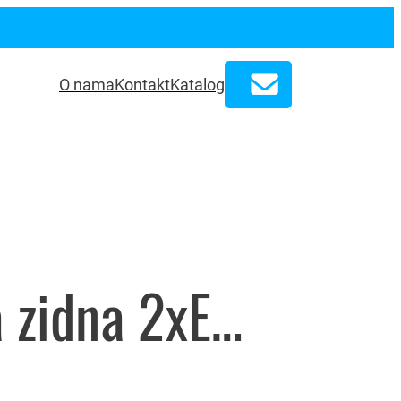
O nama
Kontakt
Katalog
Svjetiljka zidna 2xE14 art.7049, Rabalux – 8350164