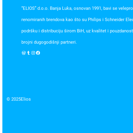
“ELIOS” d.o.o. Banja Luka, osnovan 1991, bavi se velepr
renomiranih brendova kao što su Philips i Schneider Ele
podršku i distribuciju širom BiH, uz kvalitet i pouzdanos
brojni dugogodišnji partneri.
WordPress
Tumblr
Instagram
Facebook
© 2025
Elios