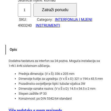
Jedinica mjere: komad
T
Zatraži ponudu
a
s
SKU:
Category:
INTERFONIJA I MJENI
t
4903240
INSTRUMENTI
a
t
u
r
Opis
a
2
Dodatna tastatura za interfon sa 24 poziva. Moguća instalacija sa
4
1+N i 4+N sistemom ožičenja.
t
Prednja dimenzija: (V x Š) 336 x 205 mm
i
Dimenzije kutije za ugradnju: (V x Š x D) 321 x 194 x 43.5 mm
p
Pozadinsko osvjetljenje tipki: tubular sijalica 3W
Dimenzije oznake naziva: (V x Š x D) 14.5 x 54.5 x 2 mm
k
Stepen zaštite IP 33
e
Korozivnost: po DIN 5342/64 standard
b
e
Više podataka o ovom proizvodu.