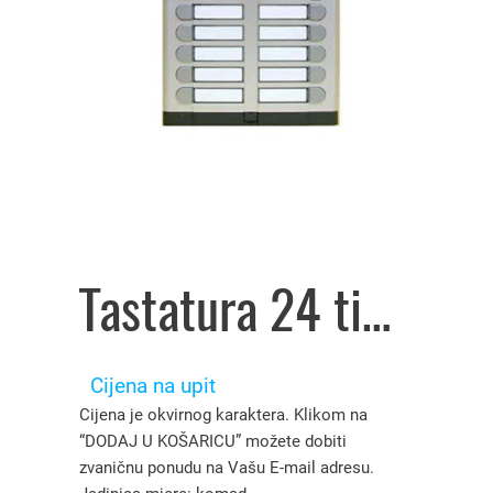
Tastatura 24 tipke bez mjesta za govorni dio 925/024, Urmet – 4903240
Cijena na upit
Cijena je okvirnog karaktera. Klikom na
“DODAJ U KOŠARICU” možete dobiti
zvaničnu ponudu na Vašu E-mail adresu.