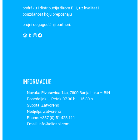
9
podršku i distribuciju širom BiH, uz kvalitet i
2
pouzdanost koju prepoznaju
5
brojni dugogodišnji partneri.
/
WordPress
Tumblr
Instagram
Facebook
0
2
4
,
U
r
m
INFORMACIJE
e
Novaka Pivaševića 14c, 7800 Banja Luka – BiH
t
Ponedeljak – Petak 07.30 h – 15.30 h
–
Subota: Zatvoreno
4
Nedjelja: Zatvoreno
9
Phone: +387 (0) 51 428 111
Email: info@eliosbl.com
0
3