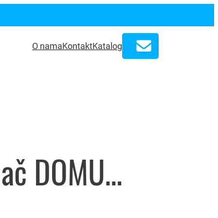
O nama
Kontakt
Katalog
USB punjač DOMUS 441082USB/2A, Ave – 3126996