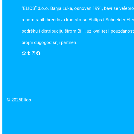
“ELIOS” d.o.o. Banja Luka, osnovan 1991, bavi se velepr
renomiranih brendova kao što su Philips i Schneider Ele
podršku i distribuciju širom BiH, uz kvalitet i pouzdanos
brojni dugogodišnji partneri.
WordPress
Tumblr
Instagram
Facebook
© 2025
Elios