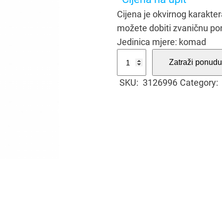
Cijena je okvirnog karakt
možete dobiti zvaničnu po
Jedinica mjere: komad
U
Zatraži ponudu
S
SKU:
3126996
Category:
B
p
u
n
j
a
č
D
O
M
U